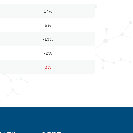
14%
5%
-13%
-2%
3%