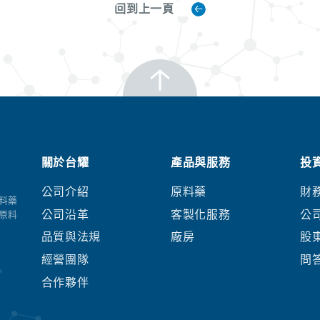
回到上一頁
關於台耀
產品與服務
投
公司介紹
原料藥
財
料藥
公司沿革
客製化服務
公
原料
品質與法規
廠房
股
經營團隊
問
合作夥伴