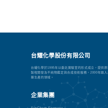
台耀化學股份有限公司
台耀化學於1995年以委託實驗室的形式成立，提供原
製程開發及不純物鑑定與合成技術服務，2000年踏入
藥生產的領域。
企業集團
SynChem-Formosa