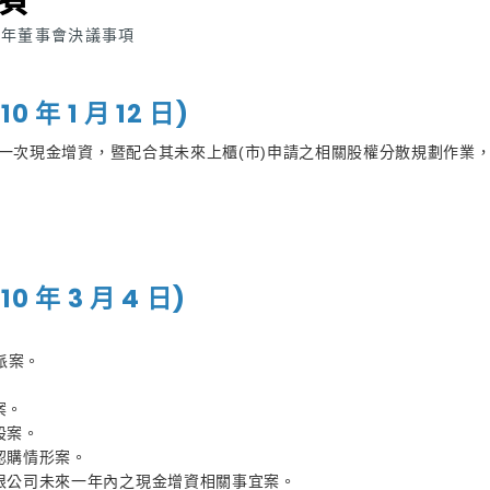
0 年董事會決議事項
年 1 月 12 日)
 年第一次現金增資，暨配合其未來上櫃(市)申請之相關股權分散規劃作
年 3 月 4 日)
派案。
案。
股案。
認購情形案。
有限公司未來一年內之現金增資相關事宜案。