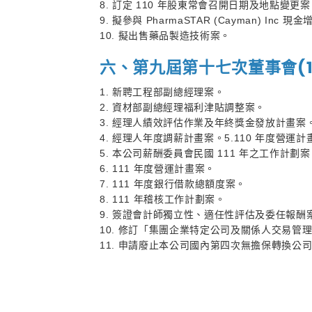
8. 訂定 110 年股東常會召開日期及地點變更
9. 擬參與 PharmaSTAR (Cayman) Inc 現
10. 擬出售藥品製造技術案。
六、第九屆第十七次董事會(110 年
1. 新聘工程部副總經理案。
2. 資材部副總經理福利津貼調整案。
3. 經理人績效評估作業及年終獎金發放計畫案
4. 經理人年度調薪計畫案。5.110 年度營運計
5. 本公司薪酬委員會民國 111 年之工作計劃
6. 111 年度營運計畫案。
7. 111 年度銀行借款總額度案。
8. 111 年稽核工作計劃案。
9. 簽證會計師獨立性、適任性評估及委任報酬
10. 修訂「集團企業特定公司及關係人交易管
11. 申請廢止本公司國內第四次無擔保轉換公