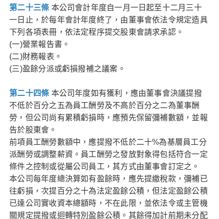
第二十
三
條
本公司會計年度自一月一日起至十二月三十
一日止，於每年會計年度終了，由董事會依法令規定造具
下列各項表冊，依法定程序提交股東會請求承認。
(一)營業報告書。
(二)財務報表。
(三)盈餘分派或虧損撥補之議案。
第二十四
條
本公司年度如有獲利，應由董事會決議提撥
不低於百分之五為員工酬勞及不高於百分之二為董事酬
勞，但公司尚有累積虧損時，應預先保留彌補數額，並報
告於股東會。
前項員工酬勞數額中，應提撥不低於二十%為基層員工分
派酬勞或調整薪資。員工酬勞之發放對象得包括符合一定
條件之控制或從屬公司員工，其方式由董事會訂定之。
本公司每年度總決算如有盈餘時，應先提繳稅款，彌補已
往虧損，次提百分之十為法定盈餘公積，但法定盈餘公積
已達公司實收資本總額時，不在此限，並依法令或主管機
關規定提撥或迴轉特別盈餘公積。其餘得加計前期未分配