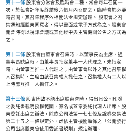
第十一條
股東會分常會及臨時會二種，常會每年召開一
次，於每會計年度終結後六個月內召開之，臨時會於必要
時召開，其召集程序依相關法令規定辦理。 股東會之召
集通知經股東同意者，得以書面或電子方式為之。股東會
開會時得以視訊會議或其他經中央主管機關公告之方式為
之。
第十二條
股東會由董事會召集時，以董事長為主席，遇
董事長缺席時，由董事長指定董事一人代理之，未指定
時，由董事互推一人代理之；由董事會以外之其他召集權
人召集時，主席由該召集權人擔任之，召集權人有二人以
上時應互推一人擔任之。
第十三條
股東因故不能出席股東會時，得出具公司印發
之委託書載明授權範圍，簽名或蓋章委託代理人出席。股
東委託出席之辦法，除依公司法第一七七條及證券交易法
第二十五之一條規定外，悉依主管機關頒佈之「公開發行
公司出席股東會使用委託書規則」規定辦理。