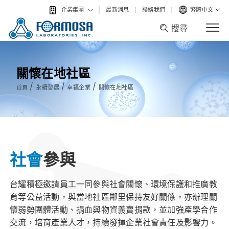
最新消息
聯絡我們
繁體中文
企業集團
搜尋
搜尋
關懷在地社區
/
/
/
首頁
永續發展
幸福企業
關懷在地社區
社會
參與
台耀積極邀請員工一同參與社會關懷、環境保護和推廣教
育等公益活動，與當地社區鄰里保持友好關係，亦辦理關
懷弱勢團體活動、捐血與物資義賣捐款，並加強產學合作
交流，培育產業人才，持續發揮企業社會責任及影響力。