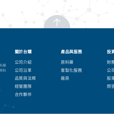
關於台耀
產品與服務
投
公司介紹
原料藥
財
料藥
公司沿革
客製化服務
公
原料
品質與法規
廠房
股
經營團隊
問
合作夥伴