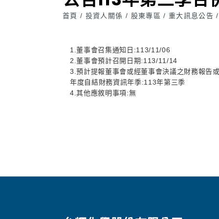
首頁
投資人關係
股東專區
重大訊息公告
/
/
/
/
1.董事會召集通知日:113/11/06
2.董事會預計召開日期:113/11/14
3.預計提報董事會或經董事會決議之財務報告
年度自結財務資訊年季:113年第三季
4.其他應敘明事項:無