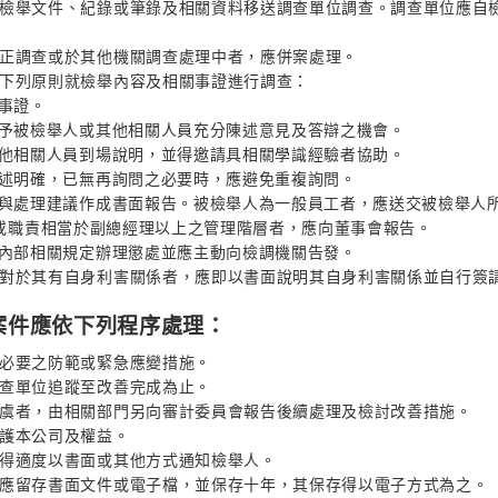
，並依檢舉文件、紀錄或筆錄及相關資料移送調查單位調查。調查單位應自
或刻正調查或於其他機關調查處理中者，應併案處理。
應依下列原則就檢舉內容及相關事證進行調查：
關事證。
度，給予被檢舉人或其他相關人員充分陳述意見及答辯之機會。
人或其他相關人員到場說明，並得邀請具相關學識經驗者協助。
員之陳述明確，已無再詢問之必要時，應避免重複詢問。
查結果與處理建議作成書面報告。被檢舉人為一般員工者，應送交被檢舉人
職責相當於副總經理以上之管理階層者，應向董事會報告。
司應依內部相關規定辦理懲處並應主動向檢調機關告發。
事項對於其有自身利害關係者，應即以書面說明其自身利害關係並自行簽
舉案件應依下列程序處理：
預為必要之防範或緊急應變措施。
交調查單位追蹤至改善完成為止。
害之虞者，由相關部門另向審計委員會報告後續處理及檢討改善措施。
維護本公司及權益。
查後得適度以書面或其他方式通知檢舉人。
果均應留存書面文件或電子檔，並保存十年，其保存得以電子方式為之。