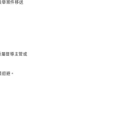
檢舉案件移送
所屬督導主管或
請迴避。