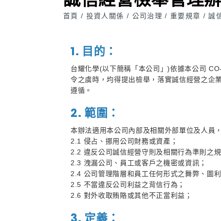
首頁
投資人關係
公司治理
重要規章
誠
/
/
/
/
1. 目的：
台耀化學(以下簡稱「本公司」)依據本公司 C
令之虞時，均得提出檢舉，落實誠信經營之企業
遵循。
2. 範圍：
本辦法適用本公司內部及相關外部單位及人員
2.1 侵占、挪用公司財務或資產；
2.2 違反公司誠信經營守則及相關行為準則之
2.3 洩漏公司、員工或客戶之機密或資訊；
2.4 公司管理階層和員工任何形式之舞弊、圖
2.5 不當違反公司利益之背信行為；
2.6 對外收取賄賂或其他不正當利益；
3. 定義：