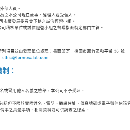
之外部人員。
令行為之本公司現任董事、經理人或受僱人。
本公司永續發展委員會下轄之誠信經營小組。
本公司稽核單位或誠信經營小組之督導指派特定部門主管。
所列項目並由受理單位處理：書面郵寄：桃園市蘆竹區和平街 36 號
：
ethic@formosalab.com
機制：
、別名或冒用他人名義之檢舉，本公司不予受理。
絡方式包括但不限於實際姓名、電話、通訊住址、傳真號碼或電子郵件信箱
定行為或情事之具體事項、相關資料或可供調查之線索。