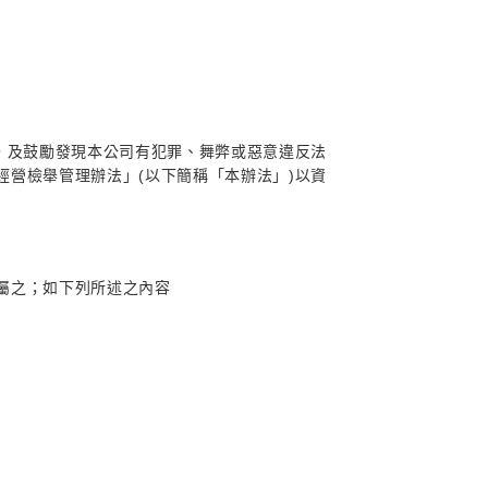
營，及鼓勵發現本公司有犯罪、舞弊或惡意違反法
營檢舉管理辦法」(以下簡稱「本辦法」)以資
屬之；如下列所述之內容