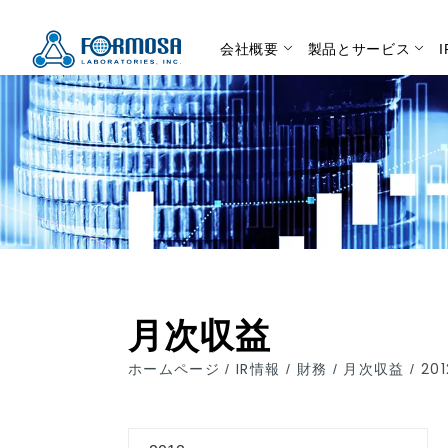
会社概要
製品とサービス
月次収益
ホームページ
IR情報
財務
月次収益
201
/
/
/
/