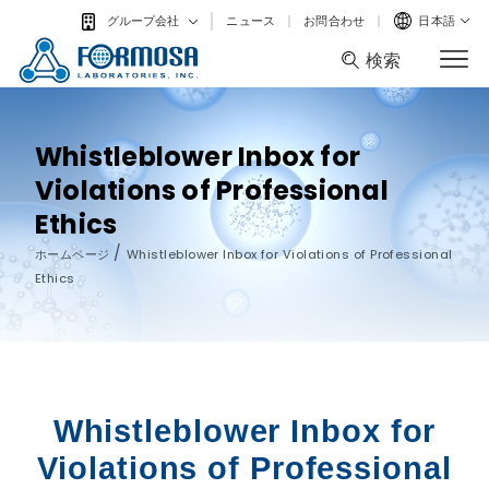
ニュース
お問合わせ
日本語
グループ会社
検索
検索
Whistleblower Inbox for
Violations of Professional
Ethics
/
ホームページ
Whistleblower Inbox for Violations of Professional
Ethics
Whistleblower Inbox for
Violations of Professional